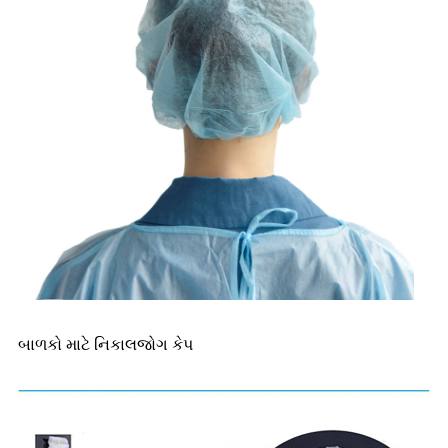
બાળકો માટે નિકાલજોગ કેપ