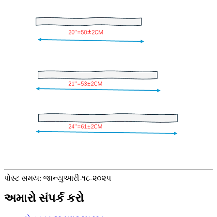
પોસ્ટ સમય: જાન્યુઆરી-૧૮-૨૦૨૫
અમારો સંપર્ક કરો