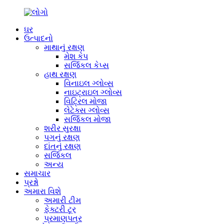
ઘર
ઉત્પાદનો
માથાનું રક્ષણ
મેશ કેપ
સર્જિકલ કેપ્સ
હાથ રક્ષણ
વિનાઇલ ગ્લોવ્સ
નાઇટ્રાઇલ ગ્લોવ્સ
વિટ્રિલ મોજા
લેટેક્સ ગ્લોવ્સ
સર્જિકલ મોજા
શરીર સુરક્ષા
પગનું રક્ષણ
દાંતનું રક્ષણ
સર્જિકલ
અન્ય
સમાચાર
પ્રશ્નો
અમારા વિશે
અમારી ટીમ
ફેક્ટરી ટૂર
પ્રમાણપત્ર