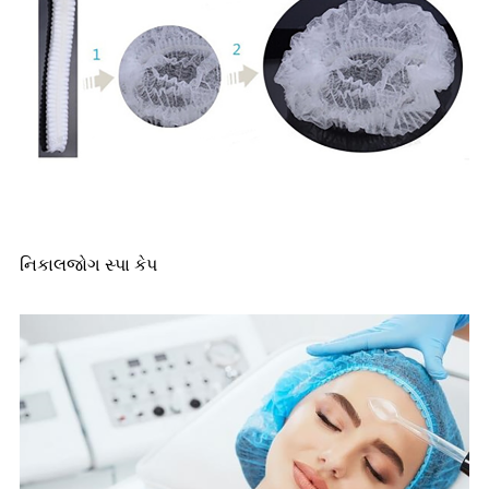
નિકાલજોગ સ્પા કેપ