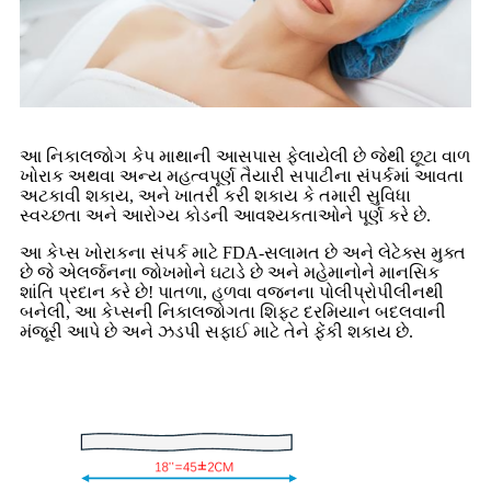
આ નિકાલજોગ કેપ માથાની આસપાસ ફેલાયેલી છે જેથી છૂટા વાળ
ખોરાક અથવા અન્ય મહત્વપૂર્ણ તૈયારી સપાટીના સંપર્કમાં આવતા
અટકાવી શકાય, અને ખાતરી કરી શકાય કે તમારી સુવિધા
સ્વચ્છતા અને આરોગ્ય કોડની આવશ્યકતાઓને પૂર્ણ કરે છે.
આ કેપ્સ ખોરાકના સંપર્ક માટે FDA-સલામત છે અને લેટેક્સ મુક્ત
છે જે એલર્જનના જોખમોને ઘટાડે છે અને મહેમાનોને માનસિક
શાંતિ પ્રદાન કરે છે! પાતળા, હળવા વજનના પોલીપ્રોપીલીનથી
બનેલી, આ કેપ્સની નિકાલજોગતા શિફ્ટ દરમિયાન બદલવાની
મંજૂરી આપે છે અને ઝડપી સફાઈ માટે તેને ફેંકી શકાય છે.