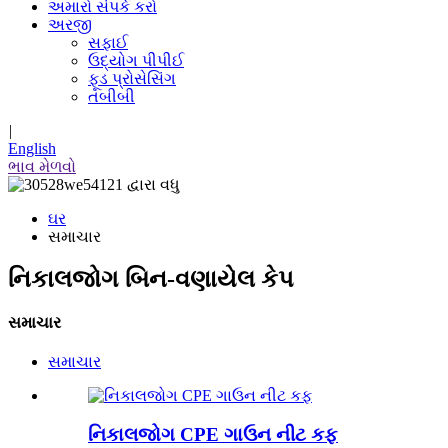
અમારો સંપર્ક કરો
અરજી
સફાઈ
ઉદ્યોગ પીપીઈ
ફૂડ પ્રોસેસિંગ
તબીબી
|
English
ભાવ મેળવો
ઘર
સમાચાર
નિકાલજોગ બિન-વણાયેલ કેપ
સમાચાર
સમાચાર
નિકાલજોગ CPE ગાઉન નીટ કફ