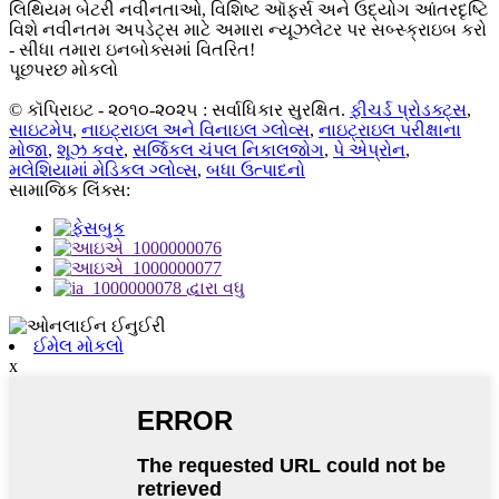
લિથિયમ બેટરી નવીનતાઓ, વિશિષ્ટ ઑફર્સ અને ઉદ્યોગ આંતરદૃષ્ટિ
વિશે નવીનતમ અપડેટ્સ માટે અમારા ન્યૂઝલેટર પર સબ્સ્ક્રાઇબ કરો
- સીધા તમારા ઇનબોક્સમાં વિતરિત!
પૂછપરછ મોકલો
© કૉપિરાઇટ - ૨૦૧૦-૨૦૨૫ : સર્વાધિકાર સુરક્ષિત.
ફીચર્ડ પ્રોડક્ટ્સ
,
સાઇટમેપ
,
નાઇટ્રાઇલ અને વિનાઇલ ગ્લોવ્સ
,
નાઇટ્રાઇલ પરીક્ષાના
મોજા
,
શૂઝ કવર
,
સર્જિકલ ચંપલ નિકાલજોગ
,
પે એપ્રોન
,
મલેશિયામાં મેડિકલ ગ્લોવ્સ
,
બધા ઉત્પાદનો
સામાજિક લિંક્સ:
ઈમેલ મોકલો
x