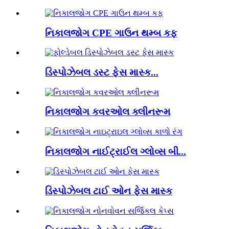
નિકાલજોગ CPE ગાઉન થમ્બ કફ
ડિસ્પોઝેબલ ડસ્ટ ફેસ માસ્ક...
નિકાલજોગ કવરઓલ ક્લીનરૂમ
નિકાલજોગ નાઈટ્રાઈલ ગ્લોવ્સ બી...
ડિસ્પોઝેબલ ટાઈ ઓન ફેસ માસ્ક