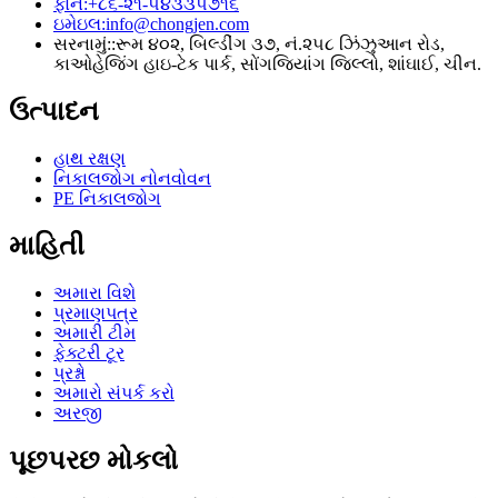
ફોન:
+૮૬-૨૧-૫૪૩૩૫૭૧૬
ઇમેઇલ:
info@chongjen.com
સરનામું::
રૂમ ૪૦૨, બિલ્ડીંગ ૩૭, નં.૨૫૮ ઝિંઝુઆન રોડ,
કાઓહેજિંગ હાઇ-ટેક પાર્ક, સોંગજિયાંગ જિલ્લો, શાંઘાઈ, ચીન.
ઉત્પાદન
હાથ રક્ષણ
નિકાલજોગ નોનવોવન
PE નિકાલજોગ
માહિતી
અમારા વિશે
પ્રમાણપત્ર
અમારી ટીમ
ફેક્ટરી ટૂર
પ્રશ્નો
અમારો સંપર્ક કરો
અરજી
પૂછપરછ મોકલો