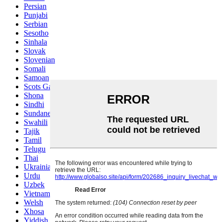
Persian
Punjabi
Serbian
Sesotho
Sinhala
Slovak
Slovenian
Somali
Samoan
Scots Gaelic
Shona
Sindhi
Sundanese
Swahili
Tajik
Tamil
Telugu
Thai
Ukrainian
Urdu
Uzbek
Vietnamese
Welsh
Xhosa
Yiddish