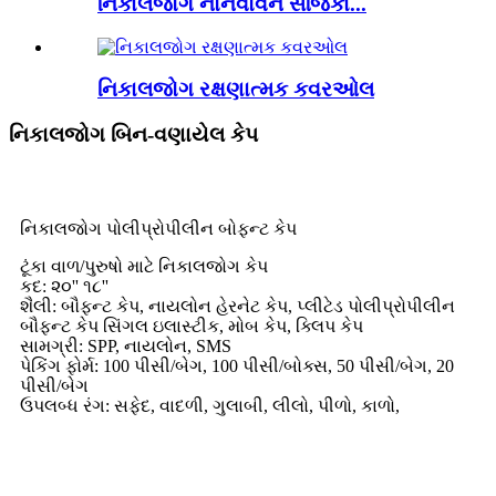
નિકાલજોગ નોનવોવન સર્જિકા...
નિકાલજોગ રક્ષણાત્મક કવરઓલ
નિકાલજોગ બિન-વણાયેલ કેપ
નિકાલજોગ પોલીપ્રોપીલીન બોફન્ટ કેપ
ટૂંકા વાળ/પુરુષો માટે નિકાલજોગ કેપ
કદ: ૨૦'' ૧૮''
શૈલી: બૌફન્ટ કેપ, નાયલોન હેરનેટ કેપ, પ્લીટેડ પોલીપ્રોપીલીન
બૌફન્ટ કેપ સિંગલ ઇલાસ્ટીક, મોબ કેપ, ક્લિપ કેપ
સામગ્રી: SPP, નાયલોન, SMS
પેકિંગ ફોર્મ: 100 પીસી/બેગ, 100 પીસી/બોક્સ, 50 પીસી/બેગ, 20
પીસી/બેગ
ઉપલબ્ધ રંગ: સફેદ, વાદળી, ગુલાબી, લીલો, પીળો, કાળો,