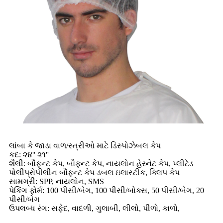
લાંબા કે જાડા વાળ/સ્ત્રીઓ માટે ડિસ્પોઝેબલ કેપ
કદ: ૨૪'' ૨૧''
શૈલી: બૌફન્ટ કેપ, બૌફન્ટ કેપ, નાયલોન હેરનેટ કેપ, પ્લીટેડ
પોલીપ્રોપીલીન બૌફન્ટ કેપ ડબલ ઇલાસ્ટીક, ક્લિપ કેપ
સામગ્રી: SPP, નાયલોન, SMS
પેકિંગ ફોર્મ: 100 પીસી/બેગ, 100 પીસી/બોક્સ, 50 પીસી/બેગ, 20
પીસી/બેગ
ઉપલબ્ધ રંગ: સફેદ, વાદળી, ગુલાબી, લીલો, પીળો, કાળો,