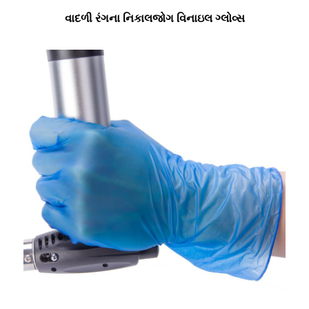
વાદળી રંગના નિકાલજોગ વિનાઇલ ગ્લોવ્સ