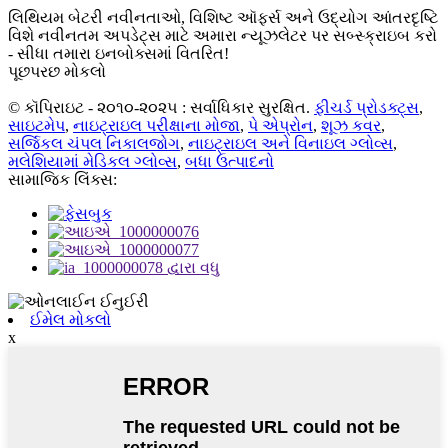
લિથિયમ બેટરી નવીનતાઓ, વિશિષ્ટ ઑફર્સ અને ઉદ્યોગ આંતરદૃષ્ટિ
વિશે નવીનતમ અપડેટ્સ માટે અમારા ન્યૂઝલેટર પર સબ્સ્ક્રાઇબ કરો
- સીધા તમારા ઇનબોક્સમાં વિતરિત!
પૂછપરછ મોકલો
© કૉપિરાઇટ - ૨૦૧૦-૨૦૨૫ : સર્વાધિકાર સુરક્ષિત.
ફીચર્ડ પ્રોડક્ટ્સ
,
સાઇટમેપ
,
નાઇટ્રાઇલ પરીક્ષાના મોજા
,
પે એપ્રોન
,
શૂઝ કવર
,
સર્જિકલ ચંપલ નિકાલજોગ
,
નાઇટ્રાઇલ અને વિનાઇલ ગ્લોવ્સ
,
મલેશિયામાં મેડિકલ ગ્લોવ્સ
,
બધા ઉત્પાદનો
સામાજિક લિંક્સ:
ઈમેલ મોકલો
x