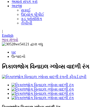
અમારો સંપર્ક કરો
અરજી
સફાઈ
ઉદ્યોગ પીપીઈ
ફૂડ પ્રોસેસિંગ
તબીબી
|
English
ભાવ મેળવો
ઘર
ઉત્પાદનો
નિકાલજોગ વિનાઇલ ગ્લોવ્સ વાદળી રંગ