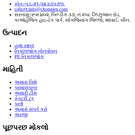
ફોન:
+૮૬-૨૧-૫૪૩૩૫૭૧૬
ઇમેઇલ:
info@chongjen.com
સરનામું::
રૂમ ૪૦૨, બિલ્ડીંગ ૩૭, નં.૨૫૮ ઝિંઝુઆન રોડ,
કાઓહેજિંગ હાઇ-ટેક પાર્ક, સોંગજિયાંગ જિલ્લો, શાંઘાઈ, ચીન.
ઉત્પાદન
હાથ રક્ષણ
નિકાલજોગ નોનવોવન
PE નિકાલજોગ
માહિતી
અમારા વિશે
પ્રમાણપત્ર
અમારી ટીમ
ફેક્ટરી ટૂર
પ્રશ્નો
અમારો સંપર્ક કરો
અરજી
પૂછપરછ મોકલો