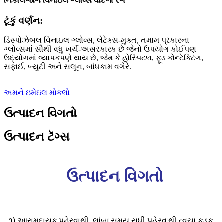
નિકાલજોગ વિનાઇલ ગ્લોવ્સ વાદળી રંગ
ટૂંકું વર્ણન:
ડિસ્પોઝેબલ વિનાઇલ ગ્લોવ્સ, લેટેક્સ-મુક્ત, તમામ પ્રકારના
ગ્લોવ્સમાં સૌથી વધુ ખર્ચ-અસરકારક છે જેનો ઉપયોગ કોઈપણ
ઉદ્યોગમાં વ્યાપકપણે થાય છે, જેમ કે હોસ્પિટલ, ફૂડ કોન્ટેક્ટિંગ,
સફાઈ, બ્યુટી અને સલૂન, બાંધકામ વગેરે.
અમને ઇમેઇલ મોકલો
ઉત્પાદન વિગતો
ઉત્પાદન ટૅગ્સ
ઉત્પાદન વિગતો
૧) આરામદાયક પહેરવાથી, લાંબા સમય સુધી પહેરવાથી ત્વચા કડક