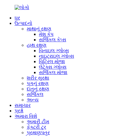
ઘર
ઉત્પાદનો
માથાનું રક્ષણ
મેશ કેપ
સર્જિકલ કેપ્સ
હાથ રક્ષણ
વિનાઇલ ગ્લોવ્સ
નાઇટ્રાઇલ ગ્લોવ્સ
વિટ્રિલ મોજા
લેટેક્સ ગ્લોવ્સ
સર્જિકલ મોજા
શરીર સુરક્ષા
પગનું રક્ષણ
દાંતનું રક્ષણ
સર્જિકલ
અન્ય
સમાચાર
પ્રશ્નો
અમારા વિશે
અમારી ટીમ
ફેક્ટરી ટૂર
પ્રમાણપત્ર