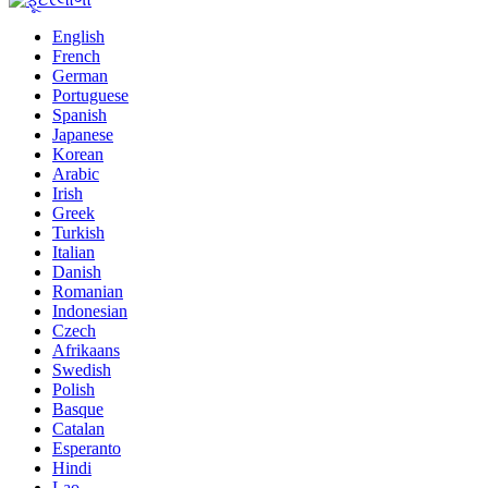
English
French
German
Portuguese
Spanish
Japanese
Korean
Arabic
Irish
Greek
Turkish
Italian
Danish
Romanian
Indonesian
Czech
Afrikaans
Swedish
Polish
Basque
Catalan
Esperanto
Hindi
Lao