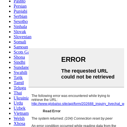
Pashto
Persian
Punjabi
Serbian
Sesotho
Sinhala
Slovak
Slovenian
Somali
Samoan
Scots Gaelic
Shona
Sindhi
Sundanese
Swahili
Tajik
Tamil
Telugu
Thai
Ukrainian
Urdu
Uzbek
Vietnamese
Welsh
Xhosa