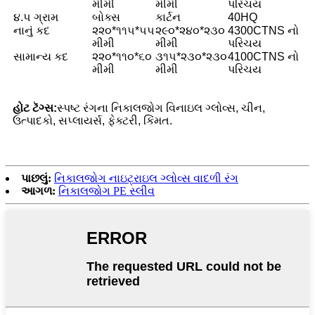
મીમી
મીમી
પરિચય
૪.૫ ગ્રામ
બોક્સ
કાર્ટન
40HQ
નાનું કદ
૨૨૦*૧૧૫*૫૫
૨૯૦*૨૪૦*૨૩૦
4300CTNS નો
મીમી
મીમી
પરિચય
સામાન્ય કદ
૨૨૦*૧૧૦*૬૦
૩૧૫*૨૩૦*૨૩૦
4100CTNS નો
મીમી
મીમી
પરિચય
હોટ ટૅગ્સ:
સ્પષ્ટ રંગના નિકાલજોગ વિનાઇલ ગ્લોવ્સ, ચીન,
ઉત્પાદકો, સપ્લાયર્સ, ફેક્ટરી, કિંમત.
પાછલું:
નિકાલજોગ નાઇટ્રાઇલ ગ્લોવ્સ વાદળી રંગ
આગળ:
નિકાલજોગ PE સ્લીવ