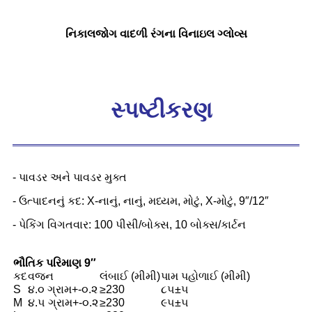
નિકાલજોગ વાદળી રંગના વિનાઇલ ગ્લોવ્સ
સ્પષ્ટીકરણ
- પાવડર અને પાવડર મુક્ત
- ઉત્પાદનનું કદ: X-નાનું, નાનું, મધ્યમ, મોટું, X-મોટું, 9″/12″
- પેકિંગ વિગતવાર: 100 પીસી/બોક્સ, 10 બોક્સ/કાર્ટન
ભૌતિક પરિમાણ 9″
કદ
વજન
લંબાઈ (મીમી)
પામ પહોળાઈ (મીમી)
S
૪.૦ ગ્રામ+-૦.૨
≥230
૮૫±૫
M
૪.૫ ગ્રામ+-૦.૨
≥230
૯૫±૫