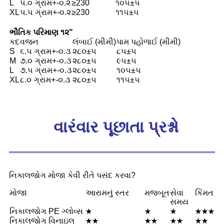
L
૫.૦ ગ્રામ+-૦.૨
≥230
૧૦૫±૫
XL
૫.૫ ગ્રામ+-૦.૨
≥230
૧૧૫±૫
ભૌતિક પરિમાણ ૧૨
"
કદ
વજન
લંબાઈ (મીમી)
પામ પહોળાઈ (મીમી)
S
૬.૫ ગ્રામ+-૦.૩
૨૮૦±૫
૮૫±૫
M
૭.૦ ગ્રામ+-૦.૩
૨૮૦±૫
૯૫±૫
L
૭.૫ ગ્રામ+-૦.૩
૨૮૦±૫
૧૦૫±૫
XL
૮.૦ ગ્રામ+-૦.૩
૨૮૦±૫
૧૧૫±૫
વારંવાર પૂછાતા પ્રશ્નો
નિકાલજોગ મોજા કેવી રીતે પસંદ કરવા?
મોજા
આરામનું સ્તર
મજબૂત
સેવા
કિંમત
સમય
નિકાલજોગ PE ગ્લોવ્સ
★
★
★
★★★
નિકાલજોગ વિનાઇલ
★★
★★
★★
★★