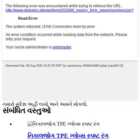
તમારો સંદેશ અહીં લખો અને અમને મોકલો.
સંબંધિત વસ્તુઓ
નિકાલજોગ TPE ગ્લોવ્સ સ્પષ્ટ રંગ