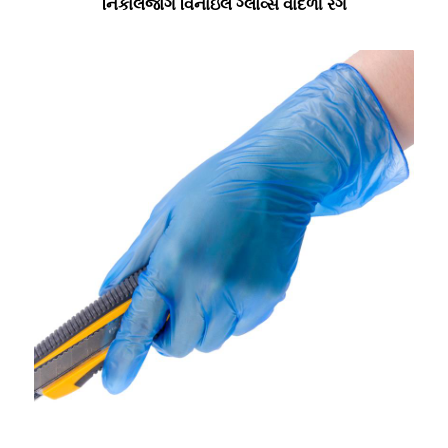
નિકાલજોગ વિનાઇલ ગ્લોવ્સ વાદળી રંગ