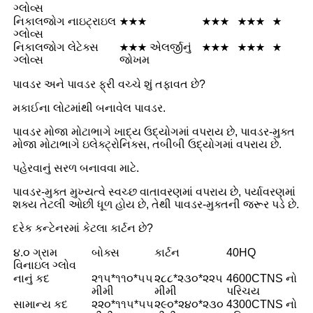
ગ્લોવ્સ
નિકાલજોગ નાઇટ્રાઇલ
★★★
★★★
★★★
★
ગ્લોવ્સ
નિકાલજોગ લેટેક્સ
★★★ એલર્જીનું
★★★
★★★
★
ગ્લોવ્સ
જોખમ
પાવડર અને પાવડર ફ્રી વચ્ચે શું તફાવત છે?
મકાઈના લોટમાંથી બનાવેલ પાવડર.
પાવડર મોજા મોટાભાગે ખાદ્ય ઉદ્યોગમાં વપરાય છે, પાવડર-મુક્ત
મોજા મોટાભાગે ઇલેક્ટ્રોનિક્સ, તબીબી ઉદ્યોગમાં વપરાય છે.
પહેરવાનું સરળ બનાવવા માટે.
પાવડર-મુક્ત મુખ્યત્વે સ્વચ્છ વાતાવરણમાં વપરાય છે, પર્યાવરણમાં
શક્ય તેટલી ઓછી ધૂળ હોય છે, તેથી પાવડર-મુક્તની જરૂર પડે છે.
દરેક કન્ટેનરમાં કેટલા કાર્ટન છે?
૪.૦ ગ્રામ
બોક્સ
કાર્ટન
40HQ
વિનાઇલ ગ્લોવ
નાનું કદ
૨૧૫*૧૧૦*૫૫
૨૮૮*૨૩૦*૨૨૫
4600CTNS નો
મીમી
મીમી
પરિચય
સામાન્ય કદ
૨૨૦*૧૧૫*૫૫
૨૯૦*૨૪૦*૨૩૦
4300CTNS નો