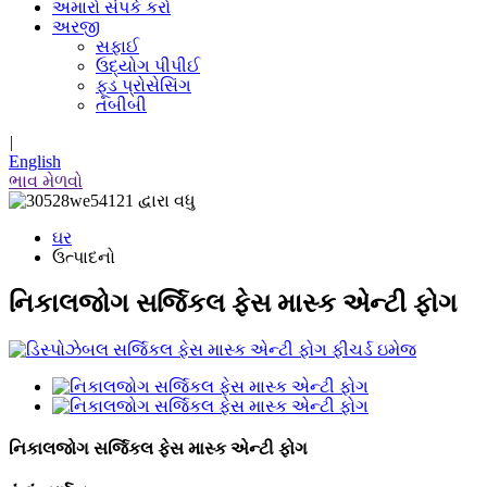
અમારો સંપર્ક કરો
અરજી
સફાઈ
ઉદ્યોગ પીપીઈ
ફૂડ પ્રોસેસિંગ
તબીબી
|
English
ભાવ મેળવો
ઘર
ઉત્પાદનો
નિકાલજોગ સર્જિકલ ફેસ માસ્ક એન્ટી ફોગ
નિકાલજોગ સર્જિકલ ફેસ માસ્ક એન્ટી ફોગ