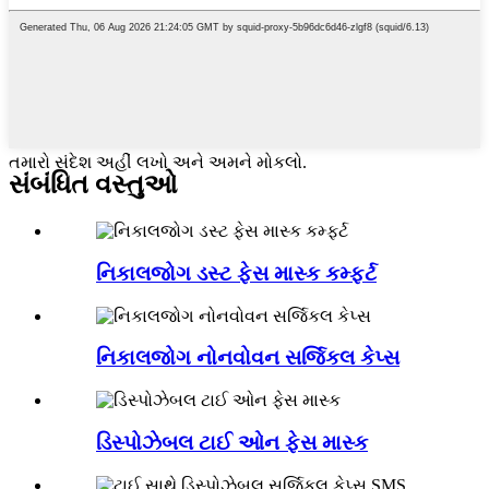
તમારો સંદેશ અહીં લખો અને અમને મોકલો.
સંબંધિત વસ્તુઓ
નિકાલજોગ ડસ્ટ ફેસ માસ્ક કમ્ફર્ટ
નિકાલજોગ નોનવોવન સર્જિકલ કેપ્સ
ડિસ્પોઝેબલ ટાઈ ઓન ફેસ માસ્ક