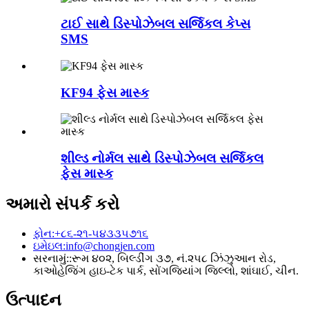
ટાઈ સાથે ડિસ્પોઝેબલ સર્જિકલ કેપ્સ
SMS
KF94 ફેસ માસ્ક
શીલ્ડ નોર્મલ સાથે ડિસ્પોઝેબલ સર્જિકલ
ફેસ માસ્ક
અમારો સંપર્ક કરો
ફોન:
+૮૬-૨૧-૫૪૩૩૫૭૧૬
ઇમેઇલ:
info@chongjen.com
સરનામું::
રૂમ ૪૦૨, બિલ્ડીંગ ૩૭, નં.૨૫૮ ઝિંઝુઆન રોડ,
કાઓહેજિંગ હાઇ-ટેક પાર્ક, સોંગજિયાંગ જિલ્લો, શાંઘાઈ, ચીન.
ઉત્પાદન