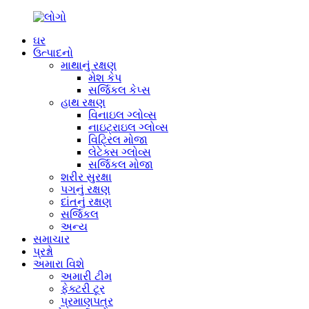
ઘર
ઉત્પાદનો
માથાનું રક્ષણ
મેશ કેપ
સર્જિકલ કેપ્સ
હાથ રક્ષણ
વિનાઇલ ગ્લોવ્સ
નાઇટ્રાઇલ ગ્લોવ્સ
વિટ્રિલ મોજા
લેટેક્સ ગ્લોવ્સ
સર્જિકલ મોજા
શરીર સુરક્ષા
પગનું રક્ષણ
દાંતનું રક્ષણ
સર્જિકલ
અન્ય
સમાચાર
પ્રશ્નો
અમારા વિશે
અમારી ટીમ
ફેક્ટરી ટૂર
પ્રમાણપત્ર