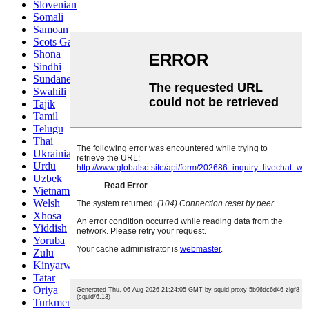
Slovenian
Somali
Samoan
Scots Gaelic
Shona
Sindhi
Sundanese
Swahili
Tajik
Tamil
Telugu
Thai
Ukrainian
Urdu
Uzbek
Vietnamese
Welsh
Xhosa
Yiddish
Yoruba
Zulu
Kinyarwanda
Tatar
Oriya
Turkmen