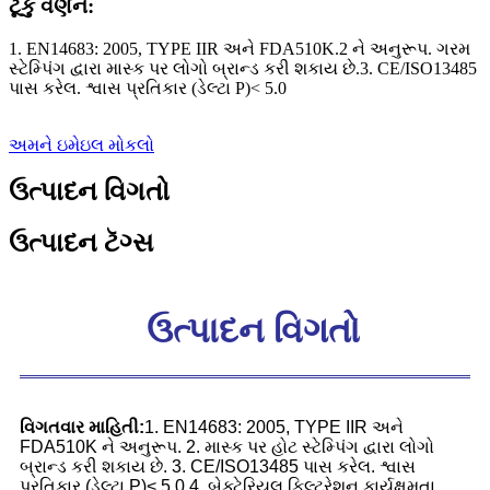
ટૂંકું વર્ણન:
1. EN14683: 2005, TYPE IIR અને FDA510K.2 ને અનુરૂપ. ગરમ
સ્ટેમ્પિંગ દ્વારા માસ્ક પર લોગો બ્રાન્ડ કરી શકાય છે.3. CE/ISO13485
પાસ કરેલ. શ્વાસ પ્રતિકાર (ડેલ્ટા P)< 5.0
અમને ઇમેઇલ મોકલો
ઉત્પાદન વિગતો
ઉત્પાદન ટૅગ્સ
ઉત્પાદન વિગતો
વિગતવાર માહિતી:
1. EN14683: 2005, TYPE IIR અને
FDA510K ને અનુરૂપ. 2. માસ્ક પર હોટ સ્ટેમ્પિંગ દ્વારા લોગો
બ્રાન્ડ કરી શકાય છે. 3. CE/ISO13485 પાસ કરેલ. શ્વાસ
પ્રતિકાર (ડેલ્ટા P)< 5.0 4. બેક્ટેરિયલ ફિલ્ટરેશન કાર્યક્ષમતા