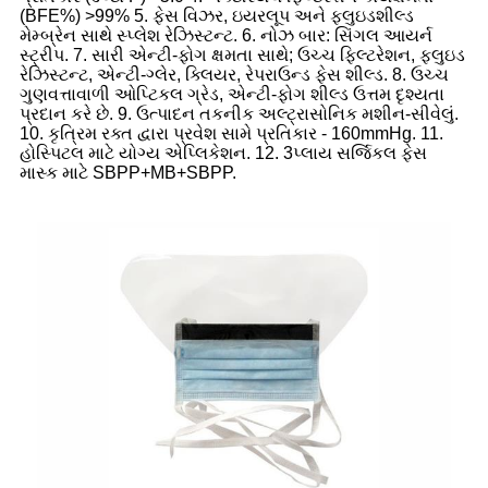
(BFE%) >99% 5. ફેસ વિઝર, ઇયરલૂપ અને ફ્લુઇડશીલ્ડ
મેમ્બ્રેન સાથે સ્પ્લેશ રેઝિસ્ટન્ટ. 6. નોઝ બાર: સિંગલ આયર્ન
સ્ટ્રીપ. 7. સારી એન્ટી-ફોગ ક્ષમતા સાથે; ઉચ્ચ ફિલ્ટરેશન, ફ્લુઇડ
રેઝિસ્ટન્ટ, એન્ટી-ગ્લેર, ક્લિયર, રેપરાઉન્ડ ફેસ શીલ્ડ. 8. ઉચ્ચ
ગુણવત્તાવાળી ઓપ્ટિકલ ગ્રેડ, એન્ટી-ફોગ શીલ્ડ ઉત્તમ દૃશ્યતા
પ્રદાન કરે છે. 9. ઉત્પાદન તકનીક અલ્ટ્રાસોનિક મશીન-સીવેલું.
10. કૃત્રિમ રક્ત દ્વારા પ્રવેશ સામે પ્રતિકાર - 160mmHg. 11.
હોસ્પિટલ માટે યોગ્ય એપ્લિકેશન. 12. 3પ્લાય સર્જિકલ ફેસ
માસ્ક માટે SBPP+MB+SBPP.