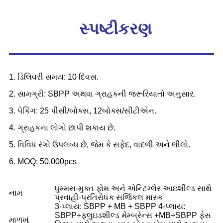
સ્પષ્ટીકરણ
1. ડિલિવરી સમય: 10 દિવસ.
2. સામગ્રી: SBPP અથવા ગ્રાહકની જરૂરિયાતો અનુસાર.
3. પેકિંગ: 25 પીસી/બોક્સ, 12બોક્સ/સીટીએન.
4. ગ્રાહકના લોગો છાપી શકાય છે.
5. વિવિધ રંગો ઉપલબ્ધ છે, જેમ કે સફેદ, વાદળી અને લીલો.
6. MOQ: 50,000pcs
ધુમ્મસ-મુક્ત ફોમ અને એન્ટિગ્લેર આઇશીલ્ડ સાથે
નામ
પ્રવાહી-પ્રતિરોધક સર્જિકલ માસ્ક
3-પ્લાય: SBPP + MB + SBPP 4-પ્લાય:
SBPP+ફ્લુઇડશીલ્ડ મેમ્બ્રેન્સ +MB+SBPP ફેસ
માળખું