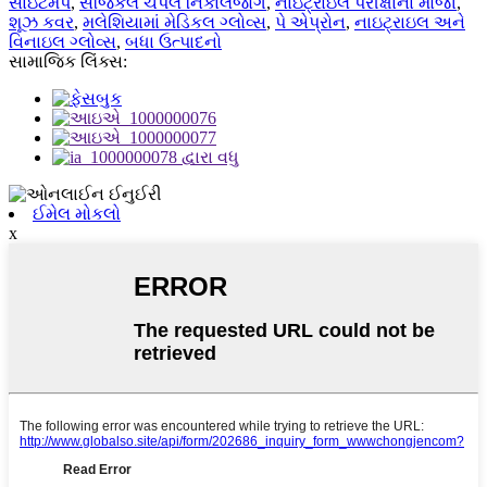
સાઇટમેપ
,
સર્જિકલ ચંપલ નિકાલજોગ
,
નાઇટ્રાઇલ પરીક્ષાના મોજા
,
શૂઝ કવર
,
મલેશિયામાં મેડિકલ ગ્લોવ્સ
,
પે એપ્રોન
,
નાઇટ્રાઇલ અને
વિનાઇલ ગ્લોવ્સ
,
બધા ઉત્પાદનો
સામાજિક લિંક્સ:
ઈમેલ મોકલો
x