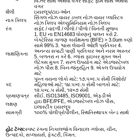
વિઝર સાથે અથવા વગર સોફ્ટ ફોમ સાથે અથવા
વગર
શૈલી
ઇયરલૂપ/ટાઇ-ઓન
સિંગલ નોઝ વાયર ડબલ નોઝ વાયર પ્લાસ્ટિક
નાક ક્લિપ
નોઝ ક્લિપ એલ્યુમિનિયમ નોઝ ક્લિપ
રંગ
સફેદ / વાદળી / લીલો / પીળો / વિનંતી મુજબ
1. EU ના EN14683 ધોરણનું પાલન કરો 2.
બેક્ટેરિયા ગાળણ કાર્યક્ષમતા (BFE) > 3.0um કણો
સામે 99% 3. શ્વાસ લેવાની ઓછી પ્રતિકાર 4.
અનન્ય સપાટી પાણી પ્રતિકાર અને નરમ અસ્તર
લાક્ષણિકતા
5. બળતરા ન કરે 6. ગ્લાસ ફાઇબર મુક્ત અને
લેટેક્સ મુક્ત 7. સરળ ઉપયોગ માટે એડજસ્ટેબલ
નોઝ પીસ 8. બિન-જંતુરહિત 9. એકલ ઉપયોગ
માટે
પુખ્ત વયના લોકો માટે: ૧૭.૫×૯.૫ સેમી કિશોરો/
કદ
મહિલાઓ માટે: ૧૪.૫×૯.૫ સેમી બાળકો માટે:
૧૨.૫×૮.૫ સેમી, ૧૨×૭ સેમી
પ્રમાણપત્ર
સીઈ, ISO13485, ISO9001, એફડીએ
હાઇ BFE/PFE, એડજસ્ટેબલ નોઝ પીસ,
લક્ષણ
ઇલાસ્ટીક ઇયરલૂપ
સામગ્રી
૧૦૦% પોલીપ્રોપીલીન, સ્થિતિસ્થાપક બેન્ડ સાથે
હોટ ટૅગ્સ:
સ્પષ્ટ રંગના નિકાલજોગ વિનાઇલ ગ્લોવ્સ, ચીન,
ઉત્પાદકો, સપ્લાયર્સ, ફેક્ટરી, કિંમત.