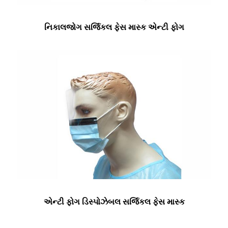
નિકાલજોગ સર્જિકલ ફેસ માસ્ક એન્ટી ફોગ
એન્ટી ફોગ ડિસ્પોઝેબલ સર્જિકલ ફેસ માસ્ક