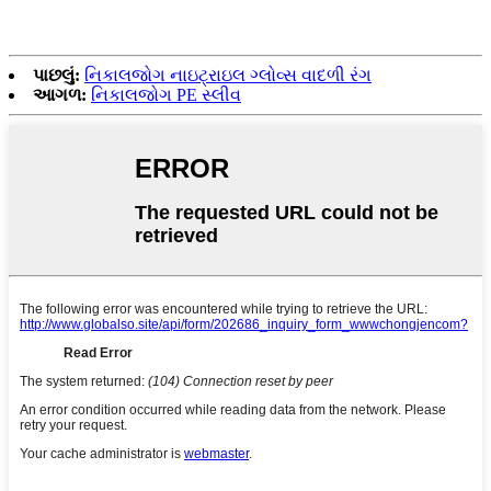
પાછલું:
નિકાલજોગ નાઇટ્રાઇલ ગ્લોવ્સ વાદળી રંગ
આગળ:
નિકાલજોગ PE સ્લીવ