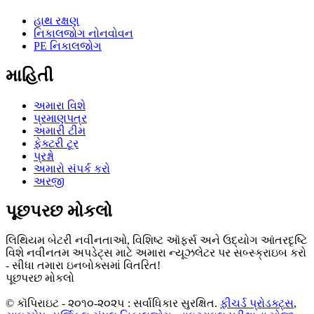
હાથ રક્ષણ
નિકાલજોગ નોનવોવન
PE નિકાલજોગ
માહિતી
અમારા વિશે
પ્રમાણપત્ર
અમારી ટીમ
ફેક્ટરી ટૂર
પ્રશ્નો
અમારો સંપર્ક કરો
અરજી
પૂછપરછ મોકલો
લિથિયમ બેટરી નવીનતાઓ, વિશિષ્ટ ઑફર્સ અને ઉદ્યોગ આંતરદૃષ્ટિ
વિશે નવીનતમ અપડેટ્સ માટે અમારા ન્યૂઝલેટર પર સબ્સ્ક્રાઇબ કરો
- સીધા તમારા ઇનબોક્સમાં વિતરિત!
પૂછપરછ મોકલો
© કૉપિરાઇટ - ૨૦૧૦-૨૦૨૫ : સર્વાધિકાર સુરક્ષિત.
ફીચર્ડ પ્રોડક્ટ્સ
,